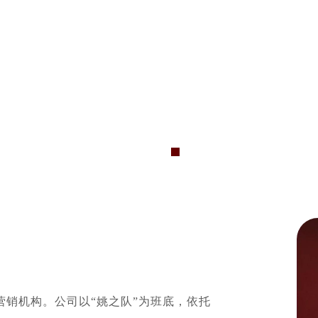
营销机构。公司以“姚之队”为班底，依托