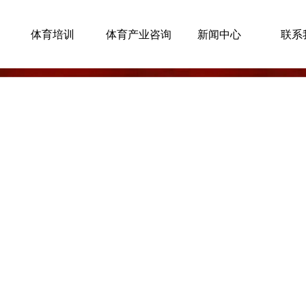
体育培训
体育产业咨询
新闻中心
联系