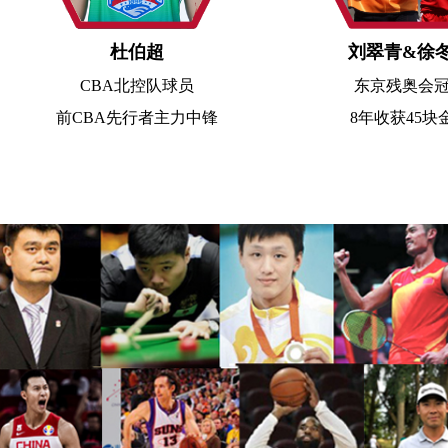
杜伯超
刘翠青&徐
CBA北控队球员
东京残奥会
前CBA先行者主力中锋
8年收获45块