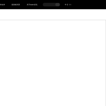
中
EN
作伙伴
投资者关系
关于lewin乐玩