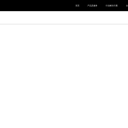
首页
产品及服务
行业解决方案
合